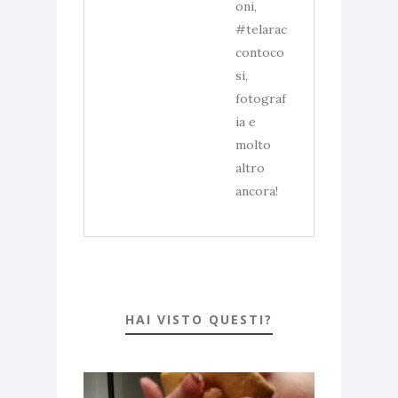
oni,
#telarac
contoco
si,
fotograf
ia e
molto
altro
ancora!
HAI VISTO QUESTI?