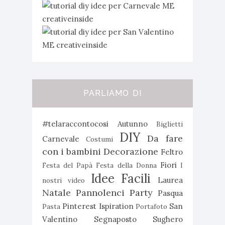
PARLIAMO DI
#telaraccontocosi
Autunno
Biglietti
DIY
Da fare
Carnevale
Costumi
con i bambini
Decorazione
Feltro
Fiori
Festa del Papà
Festa della Donna
I
Idee Facili
Laurea
nostri video
Natale
Pannolenci
Party
Pasqua
Pinterest Ispiration
San
Pasta
Portafoto
Valentino
Segnaposto
Sughero