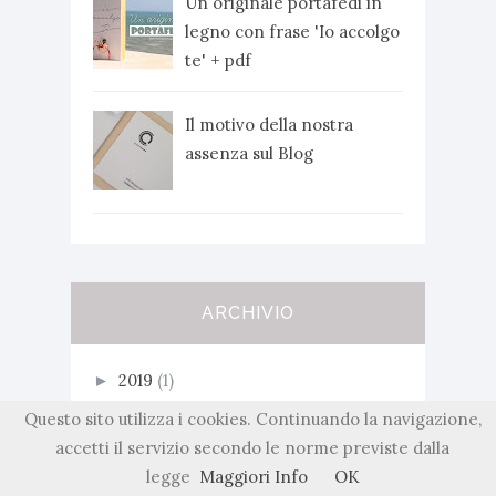
Un originale portafedi in
legno con frase 'Io accolgo
te' + pdf
Il motivo della nostra
assenza sul Blog
ARCHIVIO
2019
(1)
►
Questo sito utilizza i cookies. Continuando la navigazione,
2018
(5)
►
accetti il servizio secondo le norme previste dalla
2017
(29)
►
legge
Maggiori Info
OK