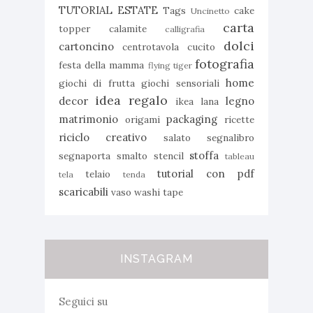
TUTORIAL ESTATE
Tags
cake
Uncinetto
carta
topper
calamite
calligrafia
dolci
cartoncino
centrotavola
cucito
fotografia
festa della mamma
flying tiger
home
giochi di frutta
giochi sensoriali
idea regalo
decor
legno
ikea
lana
matrimonio
packaging
origami
ricette
riciclo creativo
salato
segnalibro
stoffa
segnaporta
smalto
stencil
tableau
tutorial con pdf
telaio
tela
tenda
scaricabili
vaso
washi tape
INSTAGRAM
Seguici su