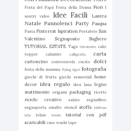
Fiori
Festa del Papà
Festa della Donna
I
Idee Facili
Laurea
nostri video
Natale
Pannolenci
Party
Pasqua
Pinterest Ispiration
San
Pasta
Portafoto
Valentino
Segnaposto
Sughero
TUTORIAL ESTATE
Tags
cake
Uncinetto
carta
topper
calamite
calligrafia
dolci
cartoncino
centrotavola
cucito
fotografia
festa della mamma
flying tiger
home
giochi di frutta
giochi sensoriali
idea regalo
decor
legno
ikea
lana
matrimonio
packaging
origami
ricette
riciclo creativo
salato
segnalibro
stoffa
segnaporta
smalto
stencil
tableau
tutorial con pdf
telaio
tela
tenda
scaricabili
vaso
washi tape