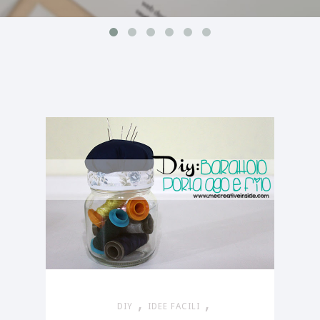
,
,
DIY
IDEE FACILI