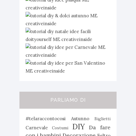
PARLIAMO DI
#telaraccontocosi
Autunno
Biglietti
DIY
Da fare
Carnevale
Costumi
con i bambini
Decorazione
Feltro