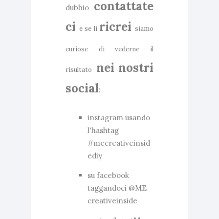
contattate
dubbio
ci
ricrei
e se li
siamo
curiose di vederne il
nei nostri
risultato
social
:
instagram usando
l'hashtag
#mecreativeinsid
ediy
su facebook
taggandoci @ME
creativeinside