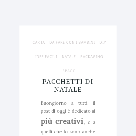
CARTA
DA FARE CON I BAMBINI
DIY
IDEE FACILI
NATALE
PACKAGING
SPAGO
PACCHETTI DI
NATALE
Buongiorno a tutti, il
post di oggi è dedicato ai
più creativi
,
e a
quelli che lo sono anche