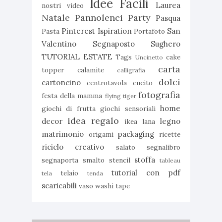
Idee Facili
Laurea
nostri video
Natale
Pannolenci
Party
Pasqua
Pinterest Ispiration
San
Pasta
Portafoto
Valentino
Segnaposto
Sughero
TUTORIAL ESTATE
Tags
cake
Uncinetto
carta
topper
calamite
calligrafia
dolci
cartoncino
centrotavola
cucito
fotografia
festa della mamma
flying tiger
home
giochi di frutta
giochi sensoriali
idea regalo
decor
legno
ikea
lana
matrimonio
packaging
origami
ricette
riciclo creativo
salato
segnalibro
stoffa
segnaporta
smalto
stencil
tableau
tutorial con pdf
telaio
tela
tenda
scaricabili
vaso
washi tape