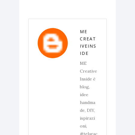
ME
CREAT
IVEINS
IDE
ME
Creative
Inside è
blog,
idee
handma
de, DIY,
ispirazi
oni,
#telarac